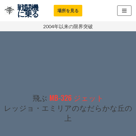
戦闘機
場所を見る
に乗る
コ
ン
2004年以来の限界突破
テ
ン
ツ
に
ス
キ
ッ
プ
飛ぶ
MB-326 ジェット
レッジョ・エミリアのなだらかな丘の
上