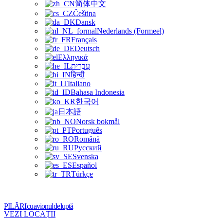
简体中文
Čeština
Dansk
Nederlands (Formeel)
Français
Deutsch
Ελληνικά
עִבְרִית
हिन्दी
Italiano
Bahasa Indonesia
한국어
日本語
Norsk bokmål
Português
Română
Русский
Svenska
Español
Türkçe
PILĂRI cu avionul de luptă
VEZI LOCAȚII