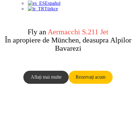
Español
Türkçe
Fly an
Aermacchi S.211 Jet
În apropiere de München, deasupra Alpilor
Bavarezi
Aflați mai multe
Rezervați acum