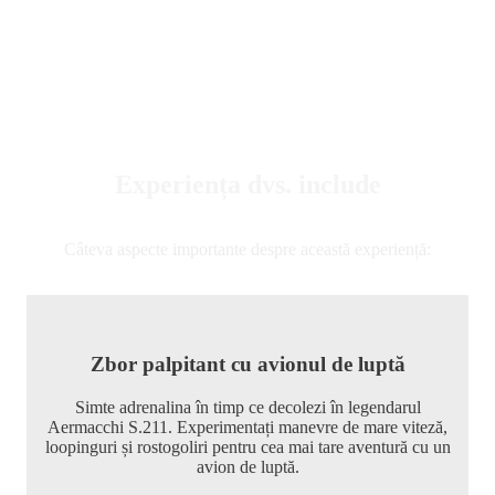
Experiența dvs. include
Câteva aspecte importante despre această experiență:
Zbor palpitant cu avionul de luptă
Simte adrenalina în timp ce decolezi în legendarul
Aermacchi S.211. Experimentați manevre de mare viteză,
loopinguri și rostogoliri pentru cea mai tare aventură cu un
avion de luptă.