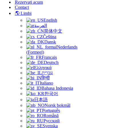
Rezervați acum
Contact
🌎 Limbi
English
العربية
简体中文
Čeština
Dansk
Nederlands
(Formeel)
Français
Deutsch
Ελληνικά
עִבְרִית
हिन्दी
Italiano
Bahasa Indonesia
한국어
日本語
Norsk bokmål
Português
Română
Русский
Svenska