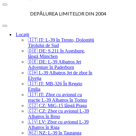
Meniu
de
DEPĂLUREA LIMITELOR DIN 2004
navigare
Meniu
de
Locații
navigare
🇮🇹 IT: L-39 în Trento, Dolomiții
Tirolului de Sud
🇩🇪 DE: S.211 în Augsburg,
lângă München
🇩🇪 DE: L-39 Albatros Jet
Adventure în Paderborn
🇨🇭 L-39 Albatros Jet de zbor în
Elveția
🇮🇹 IT: MB-326 În Reggio
Emilia
🇮🇹 IT: Zbor cu avionul cu
reacție L-39 Albatros în Torino
🇨🇿 CZ: MiG-15 lângă Praga
🇨🇿 CZ: Zbor cu avionul L-39
Albatros în Brno
🇱🇻 LV: Zbor cu avionul L-39
Albatros în Riga
🇳🇿 NZ: L-39 în Tauranga