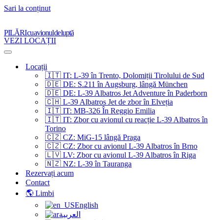
Sari la conținut
PILĂRI cu avionul de luptă
VEZI LOCAȚII
Meniu
de
Locații
navigare
🇮🇹 IT: L-39 în Trento, Dolomiții Tirolului de Sud
🇩🇪 DE: S.211 în Augsburg, lângă München
🇩🇪 DE: L-39 Albatros Jet Adventure în Paderborn
🇨🇭 L-39 Albatros Jet de zbor în Elveția
🇮🇹 IT: MB-326 În Reggio Emilia
🇮🇹 IT: Zbor cu avionul cu reacție L-39 Albatros în
Torino
🇨🇿 CZ: MiG-15 lângă Praga
🇨🇿 CZ: Zbor cu avionul L-39 Albatros în Brno
🇱🇻 LV: Zbor cu avionul L-39 Albatros în Riga
🇳🇿 NZ: L-39 în Tauranga
Rezervați acum
Contact
🌎 Limbi
English
العربية