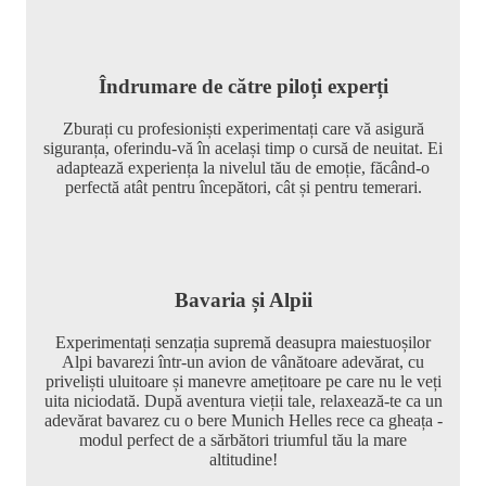
Îndrumare de către piloți experți
Zburați cu profesioniști experimentați care vă asigură
siguranța, oferindu-vă în același timp o cursă de neuitat. Ei
adaptează experiența la nivelul tău de emoție, făcând-o
perfectă atât pentru începători, cât și pentru temerari.
Bavaria și Alpii
Experimentați senzația supremă deasupra maiestuoșilor
Alpi bavarezi într-un avion de vânătoare adevărat, cu
priveliști uluitoare și manevre amețitoare pe care nu le veți
uita niciodată. După aventura vieții tale, relaxează-te ca un
adevărat bavarez cu o bere Munich Helles rece ca gheața -
modul perfect de a sărbători triumful tău la mare
altitudine!