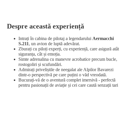
Despre această experiență
Intrați în cabina de pilotaj a legendarului
Aermacchi
S.211
, un avion de luptă adevărat.
Zburați cu piloți experți, cu experiență, care asigură atât
siguranța, cât și emoția.
Simte adrenalina cu manevre acrobatice precum bucle,
rostogoliri și scufundări.
Admirați priveliștile de neegalat ale Alpilor Bavarezi
dintr-o perspectivă pe care puțini o văd vreodată.
Bucurați-vă de o aventură complet imersivă - perfectă
pentru pasionații de aviație și cei care caută senzații tari