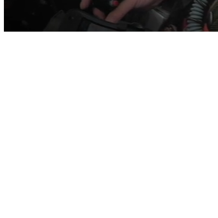
Previzualizare zbor
Prezența însoțitorilor nu este garantată