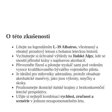
O této zkušenosti
Létejte na legendárním
L-39 Albatros
, všestranný a
obratný proudový letoun s bohatou leteckou historií.
Vychutnejte si úchvatné výhledy na
Italské Alpy
, kde se
snoubí přírodní krásy s napínavou akrobacií.
Převezměte řízení a pilotujte tryskáč sami pod vedením
vysoce kvalifikovaného bývalého vojenského pilota.
Je ideální pro milovníky adrenalinu, protože obsahuje
akrobatické manévry, jako jsou výkruty, smyčky a
skoky.
Prozkoumejte ikonické italské krajiny z bezkonkurenční
letecké perspektivy.
Užijte si nejlepší kombinaci
rychlost, zručnost a
scenérie
v jednom nezapomenutelném letu.