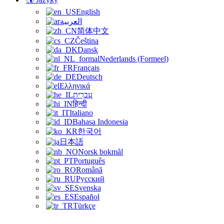
English
العربية
简体中文
Čeština
Dansk
Nederlands (Formeel)
Français
Deutsch
Ελληνικά
עִבְרִית
हिन्दी
Italiano
Bahasa Indonesia
한국어
日本語
Norsk bokmål
Português
Română
Русский
Svenska
Español
Türkçe