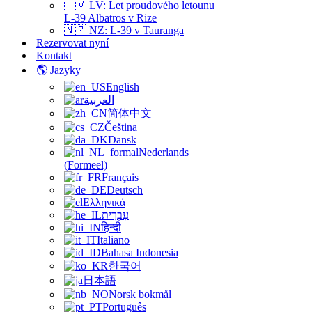
🇱🇻 LV: Let proudového letounu
L-39 Albatros v Rize
🇳🇿 NZ: L-39 v Tauranga
Rezervovat nyní
Kontakt
🌎 Jazyky
English
العربية
简体中文
Čeština
Dansk
Nederlands
(Formeel)
Français
Deutsch
Ελληνικά
עִבְרִית
हिन्दी
Italiano
Bahasa Indonesia
한국어
日本語
Norsk bokmål
Português