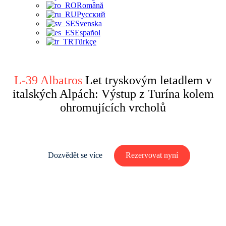
Română
Русский
Svenska
Español
Türkçe
L-39 Albatros
Let tryskovým letadlem v
italských Alpách: Výstup z Turína kolem
ohromujících vrcholů
Dozvědět se více
Rezervovat nyní