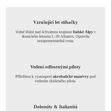
Vzrušující let stíhačky
Volné létání nad úchvatnou krajinou
Italské Alpy
v
ikonickém letounu L-39 Albatros. Opravdu
nezapomenutelná cesta.
Vedení odbornými piloty
Příležitost k vystoupení
akrobatické manévry
pod
vedením zkušeného pilota.
Dolomity & Italianità