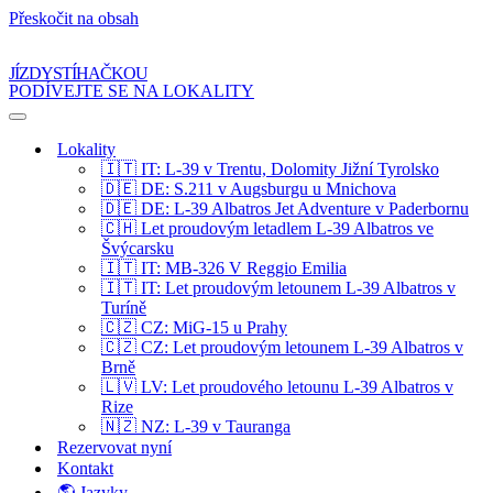
Přeskočit na obsah
JÍZDY STÍHAČKOU
PODÍVEJTE SE NA LOKALITY
Navigační
menu
Lokality
🇮🇹 IT: L-39 v Trentu, Dolomity Jižní Tyrolsko
🇩🇪 DE: S.211 v Augsburgu u Mnichova
🇩🇪 DE: L-39 Albatros Jet Adventure v Paderbornu
🇨🇭 Let proudovým letadlem L-39 Albatros ve
Švýcarsku
🇮🇹 IT: MB-326 V Reggio Emilia
🇮🇹 IT: Let proudovým letounem L-39 Albatros v
Turíně
🇨🇿 CZ: MiG-15 u Prahy
🇨🇿 CZ: Let proudovým letounem L-39 Albatros v
Brně
🇱🇻 LV: Let proudového letounu L-39 Albatros v
Rize
🇳🇿 NZ: L-39 v Tauranga
Rezervovat nyní
Kontakt
🌎 Jazyky