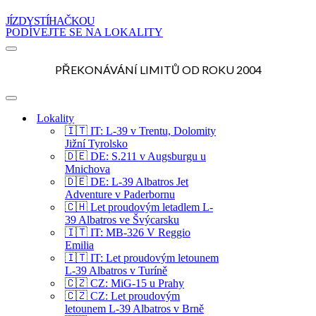
JÍZDY STÍHAČKOU
PODÍVEJTE SE NA LOKALITY
Navigační
menu
PŘEKONÁVÁNÍ LIMITŮ OD ROKU 2004
Navigační
menu
Lokality
🇮🇹 IT: L-39 v Trentu, Dolomity
Jižní Tyrolsko
🇩🇪 DE: S.211 v Augsburgu u
Mnichova
🇩🇪 DE: L-39 Albatros Jet
Adventure v Paderbornu
🇨🇭 Let proudovým letadlem L-
39 Albatros ve Švýcarsku
🇮🇹 IT: MB-326 V Reggio
Emilia
🇮🇹 IT: Let proudovým letounem
L-39 Albatros v Turíně
🇨🇿 CZ: MiG-15 u Prahy
🇨🇿 CZ: Let proudovým
letounem L-39 Albatros v Brně