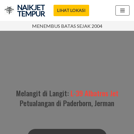
NAIK JET
LIHAT LOKASI
TEMPUR
Lompat
ke
MENEMBUS BATAS SEJAK 2004
konten
Melangit di Langit:
L-39 Albatros Jet
Petualangan di Paderborn, Jerman