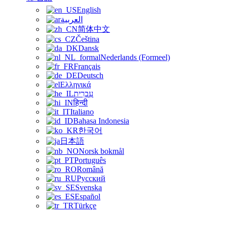
English
العربية
简体中文
Čeština
Dansk
Nederlands (Formeel)
Français
Deutsch
Ελληνικά
עִבְרִית
हिन्दी
Italiano
Bahasa Indonesia
한국어
日本語
Norsk bokmål
Português
Română
Русский
Svenska
Español
Türkçe