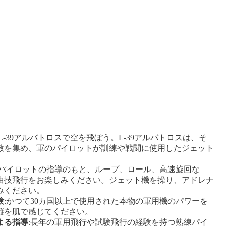
:L-39アルバトロスで空を飛ぼう。L-39アルバトロスは、そ
敬を集め、軍のパイロットが訓練や戦闘に使用したジェット
のパイロットの指導のもと、ループ、ロール、高速旋回な
曲技飛行をお楽しみください。ジェット機を操り、アドレナ
みください。
験
:かつて30カ国以上で使用された本物の軍用機のパワーを
縦を肌で感じてください。
よる指導
:長年の軍用飛行や試験飛行の経験を持つ熟練パイ