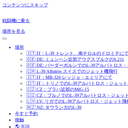
コンテンツにスキップ
戦闘機に乗る
場所を見る
ナ
ビ
場所
ゲ
🇮🇹 IT：L-39 トレント、南チロルのドロミテに
ー
🇩🇪 DE: ミュンヘン近郊アウグスブルクのS.211
シ
🇩🇪 DE: パーダーボルンでのL-39アルバト
ョ
🇨🇭 L-39 Albatros スイスでのジェット機飛行
ン
メ
🇮🇹 IT：MB-326 レッジョ・エミリアにて
ニ
🇮🇹 IT：トリノでのL-39アルバトロス・ジェッ
ュ
🇨🇿 CZ：プラハ近郊のMiG-15
ー
🇨🇿 CZ：ブルノでのL-39アルバトロス・ジェ
🇱🇻 LV: リガでのL-39アルバトロス・ジェット飛
🇳🇿 NZ: タウランガのL-39
今すぐ予約
接触
🌎 言語