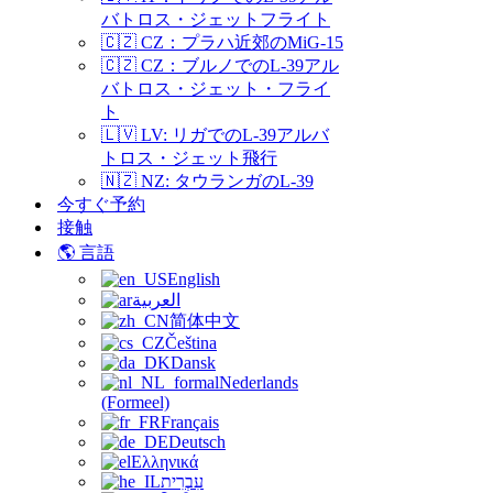
バトロス・ジェットフライト
🇨🇿 CZ：プラハ近郊のMiG-15
🇨🇿 CZ：ブルノでのL-39アル
バトロス・ジェット・フライ
ト
🇱🇻 LV: リガでのL-39アルバ
トロス・ジェット飛行
🇳🇿 NZ: タウランガのL-39
今すぐ予約
接触
🌎 言語
English
العربية
简体中文
Čeština
Dansk
Nederlands
(Formeel)
Français
Deutsch
Ελληνικά
עִבְרִית