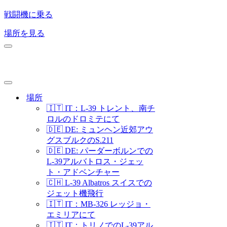
戦闘機に乗る
場所を見る
ナ
ビ
ゲ
ー
シ
ナ
ョ
ビ
場所
ン
ゲ
🇮🇹 IT：L-39 トレント、南チ
メ
ー
ロルのドロミテにて
ニ
シ
🇩🇪 DE: ミュンヘン近郊アウ
ュ
ョ
グスブルクのS.211
ー
ン
メ
🇩🇪 DE: パーダーボルンでの
ニ
L-39アルバトロス・ジェッ
ュ
ト・アドベンチャー
ー
🇨🇭 L-39 Albatros スイスでの
ジェット機飛行
🇮🇹 IT：MB-326 レッジョ・
エミリアにて
🇮🇹 IT：トリノでのL-39アル