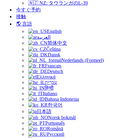
🇳🇿 NZ: タウランガのL-39
今すぐ予約
接触
🌎 言語
English
العربية
简体中文
Čeština
Dansk
Nederlands (Formeel)
Français
Deutsch
Ελληνικά
עִבְרִית
हिन्दी
Italiano
Bahasa Indonesia
한국어
日本語
Norsk bokmål
Português
Română
Русский