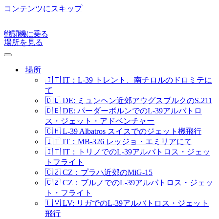
コンテンツにスキップ
戦闘機に乗る
場所を見る
ナ
ビ
場所
ゲ
🇮🇹 IT：L-39 トレント、南チロルのドロミテに
ー
て
シ
🇩🇪 DE: ミュンヘン近郊アウグスブルクのS.211
ョ
🇩🇪 DE: パーダーボルンでのL-39アルバトロ
ン
メ
ス・ジェット・アドベンチャー
ニ
🇨🇭 L-39 Albatros スイスでのジェット機飛行
ュ
🇮🇹 IT：MB-326 レッジョ・エミリアにて
ー
🇮🇹 IT：トリノでのL-39アルバトロス・ジェッ
トフライト
🇨🇿 CZ：プラハ近郊のMiG-15
🇨🇿 CZ：ブルノでのL-39アルバトロス・ジェッ
ト・フライト
🇱🇻 LV: リガでのL-39アルバトロス・ジェット
飛行