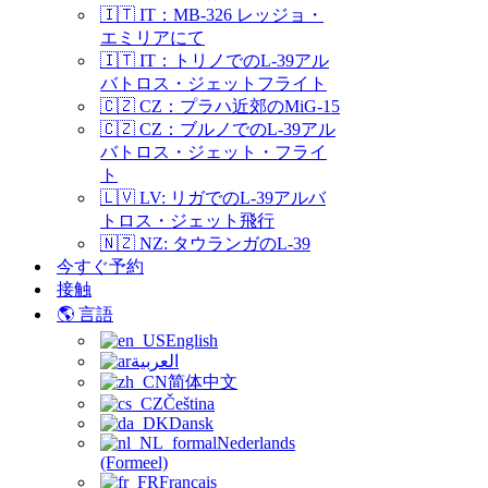
🇮🇹 IT：MB-326 レッジョ・
エミリアにて
🇮🇹 IT：トリノでのL-39アル
バトロス・ジェットフライト
🇨🇿 CZ：プラハ近郊のMiG-15
🇨🇿 CZ：ブルノでのL-39アル
バトロス・ジェット・フライ
ト
🇱🇻 LV: リガでのL-39アルバ
トロス・ジェット飛行
🇳🇿 NZ: タウランガのL-39
今すぐ予約
接触
🌎 言語
English
العربية
简体中文
Čeština
Dansk
Nederlands
(Formeel)
Français