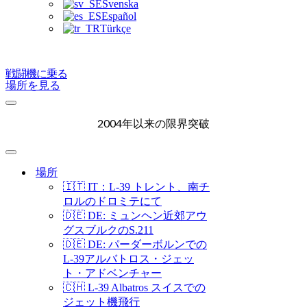
Svenska
Español
Türkçe
戦闘機に乗る
場所を見る
ナ
ビ
2004年以来の限界突破
ゲ
ー
シ
ナ
ョ
ビ
場所
ン
ゲ
🇮🇹 IT：L-39 トレント、南チ
メ
ー
ロルのドロミテにて
ニ
シ
🇩🇪 DE: ミュンヘン近郊アウ
ュ
ョ
グスブルクのS.211
ー
ン
メ
🇩🇪 DE: パーダーボルンでの
ニ
L-39アルバトロス・ジェッ
ュ
ト・アドベンチャー
ー
🇨🇭 L-39 Albatros スイスでの
ジェット機飛行