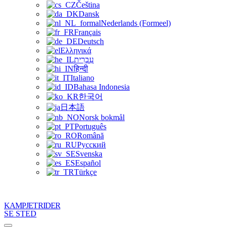
Čeština
Dansk
Nederlands (Formeel)
Français
Deutsch
Ελληνικά
עִבְרִית
हिन्दी
Italiano
Bahasa Indonesia
한국어
日本語
Norsk bokmål
Português
Română
Русский
Svenska
Español
Türkçe
KAMPJET RIDER
SE STED