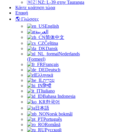
🇳🇿 NZ: L-39 στην Tauranga
Κάντε κράτηση τώρα
Επαφή
🌎 Γλώσσες
English
العربية
简体中文
Čeština
Dansk
Nederlands
(Formeel)
Français
Deutsch
Ελληνικά
עִבְרִית
हिन्दी
Italiano
Bahasa Indonesia
한국어
日本語
Norsk bokmål
Português
Română
Русский