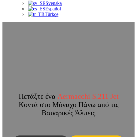
Svenska
Español
Türkçe
Πετάξτε ένα
Aermacchi S.211 Jet
Κοντά στο Μόναχο Πάνω από τις
Βαυαρικές Άλπεις