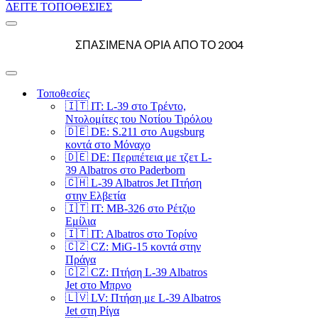
ΔΕΙΤΕ ΤΟΠΟΘΕΣΙΕΣ
Μενού
πλοήγησης
ΣΠΑΣΙΜΕΝΑ ΟΡΙΑ ΑΠΟ ΤΟ 2004
Μενού
πλοήγησης
Τοποθεσίες
🇮🇹 IT: L-39 στο Τρέντο,
Ντολομίτες του Νοτίου Τιρόλου
🇩🇪 DE: S.211 στο Augsburg
κοντά στο Μόναχο
🇩🇪 DE: Περιπέτεια με τζετ L-
39 Albatros στο Paderborn
🇨🇭 L-39 Albatros Jet Πτήση
στην Ελβετία
🇮🇹 IT: MB-326 στο Ρέτζιο
Εμίλια
🇮🇹 IT: Albatros στο Τορίνο
🇨🇿 CZ: MiG-15 κοντά στην
Πράγα
🇨🇿 CZ: Πτήση L-39 Albatros
Jet στο Μπρνο
🇱🇻 LV: Πτήση με L-39 Albatros
Jet στη Ρίγα