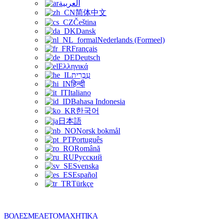
العربية
简体中文
Čeština
Dansk
Nederlands (Formeel)
Français
Deutsch
Ελληνικά
עִבְרִית
हिन्दी
Italiano
Bahasa Indonesia
한국어
日本語
Norsk bokmål
Português
Română
Русский
Svenska
Español
Türkçe
ΒΟΛΕΣ ΜΕ ΑΕΤΟΜΑΧΗΤΙΚΑ