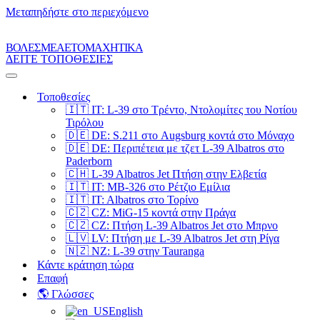
Μεταπηδήστε στο περιεχόμενο
ΒΟΛΕΣ ΜΕ ΑΕΤΟΜΑΧΗΤΙΚΑ
ΔΕΙΤΕ ΤΟΠΟΘΕΣΙΕΣ
Μενού
πλοήγησης
Τοποθεσίες
🇮🇹 IT: L-39 στο Τρέντο, Ντολομίτες του Νοτίου
Τιρόλου
🇩🇪 DE: S.211 στο Augsburg κοντά στο Μόναχο
🇩🇪 DE: Περιπέτεια με τζετ L-39 Albatros στο
Paderborn
🇨🇭 L-39 Albatros Jet Πτήση στην Ελβετία
🇮🇹 IT: MB-326 στο Ρέτζιο Εμίλια
🇮🇹 IT: Albatros στο Τορίνο
🇨🇿 CZ: MiG-15 κοντά στην Πράγα
🇨🇿 CZ: Πτήση L-39 Albatros Jet στο Μπρνο
🇱🇻 LV: Πτήση με L-39 Albatros Jet στη Ρίγα
🇳🇿 NZ: L-39 στην Tauranga
Κάντε κράτηση τώρα
Επαφή
🌎 Γλώσσες
English