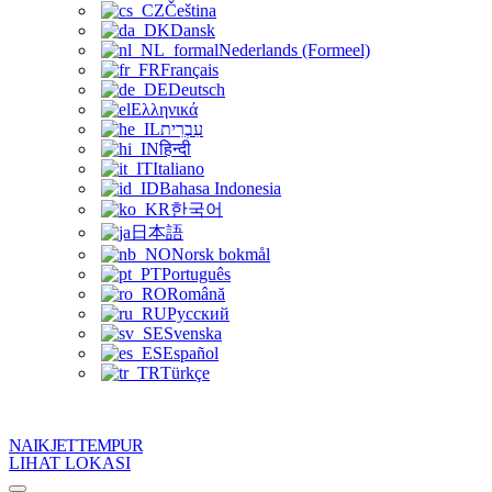
Čeština
Dansk
Nederlands (Formeel)
Français
Deutsch
Ελληνικά
עִבְרִית
हिन्दी
Italiano
Bahasa Indonesia
한국어
日本語
Norsk bokmål
Português
Română
Русский
Svenska
Español
Türkçe
NAIK JET TEMPUR
LIHAT LOKASI