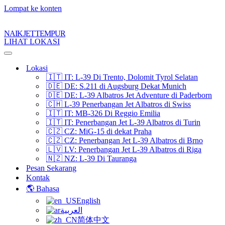
Lompat ke konten
NAIK JET TEMPUR
LIHAT LOKASI
Menu
Navigasi
Lokasi
🇮🇹 IT: L-39 Di Trento, Dolomit Tyrol Selatan
🇩🇪 DE: S.211 di Augsburg Dekat Munich
🇩🇪 DE: L-39 Albatros Jet Adventure di Paderborn
🇨🇭 L-39 Penerbangan Jet Albatros di Swiss
🇮🇹 IT: MB-326 Di Reggio Emilia
🇮🇹 IT: Penerbangan Jet L-39 Albatros di Turin
🇨🇿 CZ: MiG-15 di dekat Praha
🇨🇿 CZ: Penerbangan Jet L-39 Albatros di Brno
🇱🇻 LV: Penerbangan Jet L-39 Albatros di Riga
🇳🇿 NZ: L-39 Di Tauranga
Pesan Sekarang
Kontak
🌎 Bahasa
English
العربية
简体中文