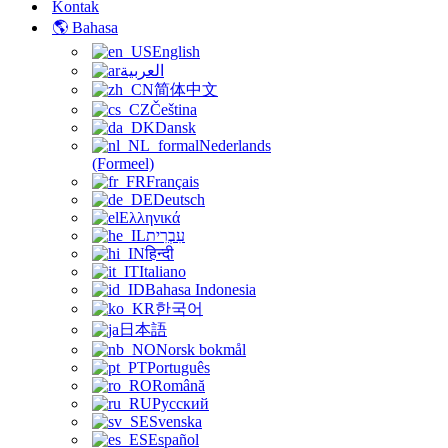
Kontak
🌎 Bahasa
English
العربية
简体中文
Čeština
Dansk
Nederlands
(Formeel)
Français
Deutsch
Ελληνικά
עִבְרִית
हिन्दी
Italiano
Bahasa Indonesia
한국어
日本語
Norsk bokmål
Português
Română
Русский
Svenska
Español