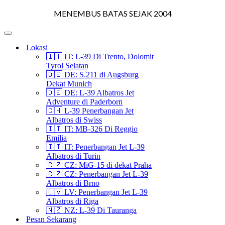
Menu
Navigasi
MENEMBUS BATAS SEJAK 2004
Menu
Navigasi
Lokasi
🇮🇹 IT: L-39 Di Trento, Dolomit
Tyrol Selatan
🇩🇪 DE: S.211 di Augsburg
Dekat Munich
🇩🇪 DE: L-39 Albatros Jet
Adventure di Paderborn
🇨🇭 L-39 Penerbangan Jet
Albatros di Swiss
🇮🇹 IT: MB-326 Di Reggio
Emilia
🇮🇹 IT: Penerbangan Jet L-39
Albatros di Turin
🇨🇿 CZ: MiG-15 di dekat Praha
🇨🇿 CZ: Penerbangan Jet L-39
Albatros di Brno
🇱🇻 LV: Penerbangan Jet L-39
Albatros di Riga
🇳🇿 NZ: L-39 Di Tauranga
Pesan Sekarang