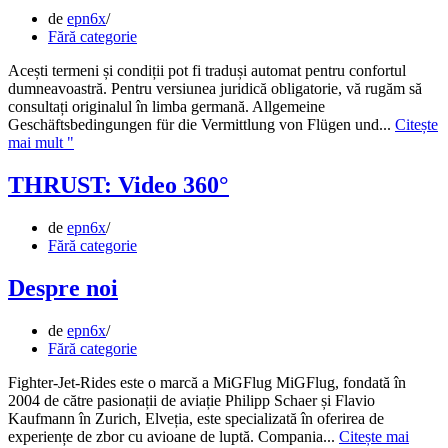
de
epn6x
Fără categorie
Acești termeni și condiții pot fi traduși automat pentru confortul
dumneavoastră. Pentru versiunea juridică obligatorie, vă rugăm să
consultați originalul în limba germană. Allgemeine
Geschäftsbedingungen für die Vermittlung von Flügen und...
Citește
THRUST:
mai mult "
AGB
THRUST: Video 360°
de
epn6x
Fără categorie
Despre noi
de
epn6x
Fără categorie
Fighter-Jet-Rides este o marcă a MiGFlug MiGFlug, fondată în
2004 de către pasionații de aviație Philipp Schaer și Flavio
Kaufmann în Zurich, Elveția, este specializată în oferirea de
experiențe de zbor cu avioane de luptă. Compania...
Citește mai