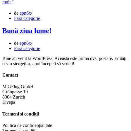
Despre
mult "
noi
de
epn6x
Fără categorie
Bună ziua lume!
de
epn6x
Fără categorie
Bine ați venit la WordPress. Aceasta este prima dvs. postare. Editați-
o sau ștergeți-o, apoi începeți să scrieți!
Contact
MiGFlug GmbH
Grüngasse 19
8004 Zurich
Elveţia
Termeni și condiții
Politica de confidențialitate
Termeni și condiții