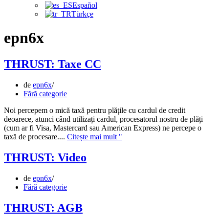
Español
Türkçe
epn6x
THRUST: Taxe CC
de
epn6x
Fără categorie
Noi percepem o mică taxă pentru plățile cu cardul de credit
deoarece, atunci când utilizați cardul, procesatorul nostru de plăți
(cum ar fi Visa, Mastercard sau American Express) ne percepe o
THRUST:
taxă de procesare....
Citește mai mult "
Taxe
CC
THRUST: Video
de
epn6x
Fără categorie
THRUST: AGB