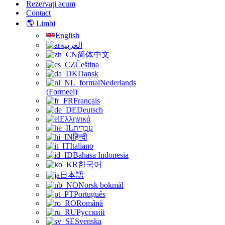
Rezervați acum
Contact
🌎 Limbi
English
العربية
简体中文
Čeština
Dansk
Nederlands
(Formeel)
Français
Deutsch
Ελληνικά
עִבְרִית
हिन्दी
Italiano
Bahasa Indonesia
한국어
日本語
Norsk bokmål
Português
Română
Русский
Svenska