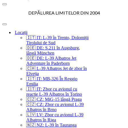
Meniu
de
DEPĂLUREA LIMITELOR DIN 2004
navigare
Meniu
de
Locații
navigare
🇮🇹 IT: L-39 în Trento, Dolomiții
Tirolului de Sud
🇩🇪 DE: S.211 în Augsburg,
lângă München
🇩🇪 DE: L-39 Albatros Jet
Adventure în Paderborn
🇨🇭 L-39 Albatros Jet de zbor în
Elveția
🇮🇹 IT: MB-326 În Reggio
Emilia
🇮🇹 IT: Zbor cu avionul cu
reacție L-39 Albatros în Torino
🇨🇿 CZ: MiG-15 lângă Praga
🇨🇿 CZ: Zbor cu avionul L-39
Albatros în Brno
🇱🇻 LV: Zbor cu avionul L-39
Albatros în Riga
🇳🇿 NZ: L-39 în Tauranga