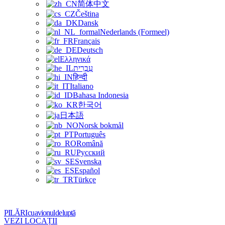
简体中文
Čeština
Dansk
Nederlands (Formeel)
Français
Deutsch
Ελληνικά
עִבְרִית
हिन्दी
Italiano
Bahasa Indonesia
한국어
日本語
Norsk bokmål
Português
Română
Русский
Svenska
Español
Türkçe
PILĂRI cu avionul de luptă
VEZI LOCAȚII