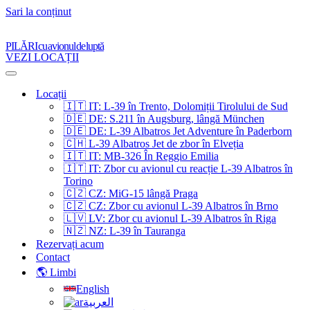
Sari la conținut
PILĂRI cu avionul de luptă
VEZI LOCAȚII
Meniu
de
Locații
navigare
🇮🇹 IT: L-39 în Trento, Dolomiții Tirolului de Sud
🇩🇪 DE: S.211 în Augsburg, lângă München
🇩🇪 DE: L-39 Albatros Jet Adventure în Paderborn
🇨🇭 L-39 Albatros Jet de zbor în Elveția
🇮🇹 IT: MB-326 În Reggio Emilia
🇮🇹 IT: Zbor cu avionul cu reacție L-39 Albatros în
Torino
🇨🇿 CZ: MiG-15 lângă Praga
🇨🇿 CZ: Zbor cu avionul L-39 Albatros în Brno
🇱🇻 LV: Zbor cu avionul L-39 Albatros în Riga
🇳🇿 NZ: L-39 în Tauranga
Rezervați acum
Contact
🌎 Limbi
English
العربية