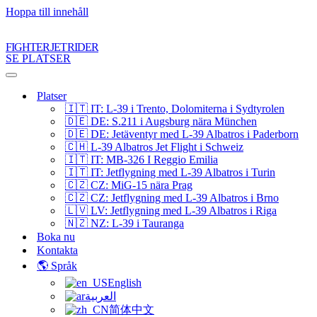
Hoppa till innehåll
FIGHTER JET RIDER
SE PLATSER
Navigeringsmeny
Platser
🇮🇹 IT: L-39 i Trento, Dolomiterna i Sydtyrolen
🇩🇪 DE: S.211 i Augsburg nära München
🇩🇪 DE: Jetäventyr med L-39 Albatros i Paderborn
🇨🇭 L-39 Albatros Jet Flight i Schweiz
🇮🇹 IT: MB-326 I Reggio Emilia
🇮🇹 IT: Jetflygning med L-39 Albatros i Turin
🇨🇿 CZ: MiG-15 nära Prag
🇨🇿 CZ: Jetflygning med L-39 Albatros i Brno
🇱🇻 LV: Jetflygning med L-39 Albatros i Riga
🇳🇿 NZ: L-39 i Tauranga
Boka nu
Kontakta
🌎 Språk
English
العربية
简体中文