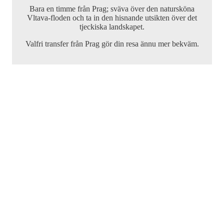
Bara en timme från Prag; sväva över den natursköna
Vltava-floden och ta in den hisnande utsikten över det
tjeckiska landskapet.
Valfri transfer från Prag gör din resa ännu mer bekväm.
Förhandsgranskning av flygning
Förekomst av wingmen inte garanterad