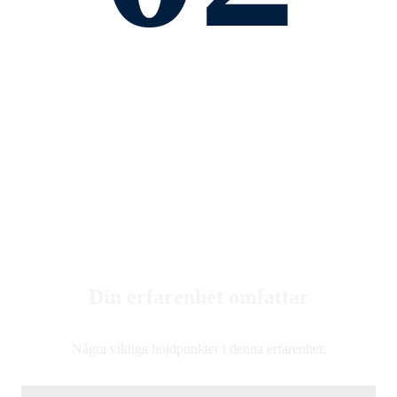
Din erfarenhet omfattar
Några viktiga höjdpunkter i denna erfarenhet: