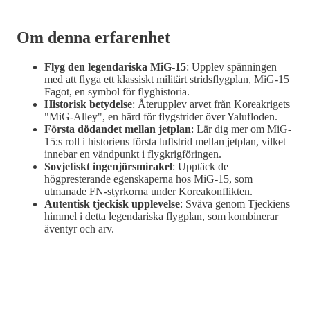
Om denna erfarenhet
Flyg den legendariska MiG-15
: Upplev spänningen
med att flyga ett klassiskt militärt stridsflygplan, MiG-15
Fagot, en symbol för flyghistoria.
Historisk betydelse
: Återupplev arvet från Koreakrigets
"MiG-Alley", en härd för flygstrider över Yalufloden.
Första dödandet mellan jetplan
: Lär dig mer om MiG-
15:s roll i historiens första luftstrid mellan jetplan, vilket
innebar en vändpunkt i flygkrigföringen.
Sovjetiskt ingenjörsmirakel
: Upptäck de
högpresterande egenskaperna hos MiG-15, som
utmanade FN-styrkorna under Koreakonflikten.
Autentisk tjeckisk upplevelse
: Sväva genom Tjeckiens
himmel i detta legendariska flygplan, som kombinerar
äventyr och arv.