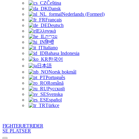
Čeština
Dansk
Nederlands (Formeel)
Français
Deutsch
Ελληνικά
עִבְרִית
हिन्दी
Italiano
Bahasa Indonesia
한국어
日本語
Norsk bokmål
Português
Română
Русский
Svenska
Español
Türkçe
FIGHTER JET RIDER
SE PLATSER