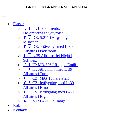
Navigeringsmeny
BRYTTER GRÄNSER SEDAN 2004
Navigeringsmeny
Platser
🇮🇹 IT: L-39 i Trento,
Dolomiterna i Sydtyrolen
🇩🇪 DE: S.211 i Augsburg nära
München
🇩🇪 DE: Jetäventyr med L-39
Albatros i Paderborn
🇨🇭 L-39 Albatros Jet Flight i
Schweiz
🇮🇹 IT: MB-326 I Reggio Emilia
🇮🇹 IT: Jetflygning med L-39
Albatros i Turin
🇨🇿 CZ: MiG-15 nära Prag
🇨🇿 CZ: Jetflygning med L-39
Albatros i Brno
🇱🇻 LV: Jetflygning med L-39
Albatros i Riga
🇳🇿 NZ: L-39 i Tauranga
Boka nu
Kontakta