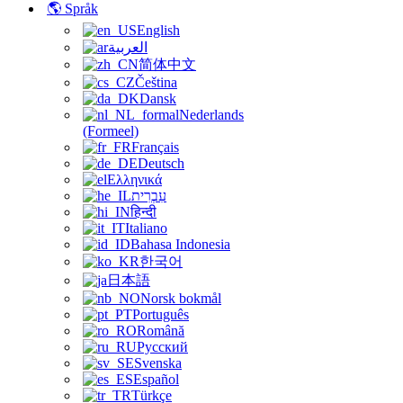
🌎 Språk
English
العربية
简体中文
Čeština
Dansk
Nederlands
(Formeel)
Français
Deutsch
Ελληνικά
עִבְרִית
हिन्दी
Italiano
Bahasa Indonesia
한국어
日本語
Norsk bokmål
Português
Română
Русский
Svenska
Español
Türkçe