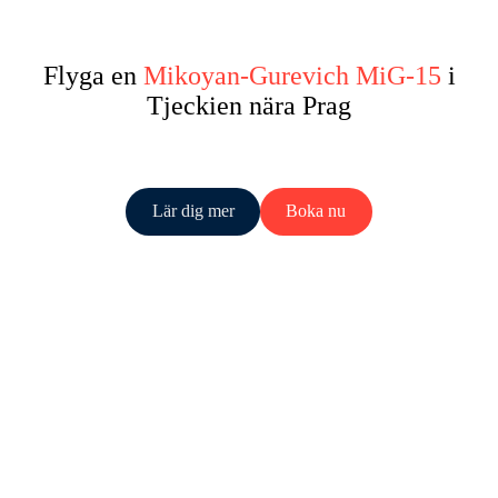
Flyga en
Mikoyan-Gurevich MiG-15
i
Tjeckien nära Prag
Lär dig mer
Boka nu