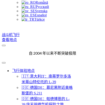
Română
Русский
Svenska
Español
Türkçe
战斗机飞行
查看地点
导
航
自 2004 年以来不断突破极限
菜
单
导
航
飞行体验地点
菜
🇮🇹 意大利IT：南蒂罗尔多洛
单
米蒂山特伦托的 L-39
🇩🇪 德国DE：慕尼黑附近奥格
斯堡的 S.211
🇩🇪 德国DE：帕德博恩的 L-
39 信天翁喷气机探险之旅