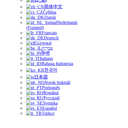
العربية
简体中文
Čeština
Dansk
Nederlands
(Formeel)
Français
Deutsch
Ελληνικά
עִבְרִית
हिन्दी
Italiano
Bahasa Indonesia
한국어
日本語
Norsk bokmål
Português
Română
Русский
Svenska
Español
Türkçe