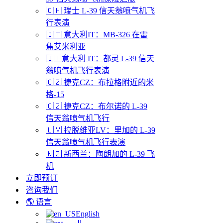
🇨🇭 瑞士 L-39 信天翁喷气机飞
行表演
🇮🇹 意大利IT：MB-326 在雷
焦艾米利亚
🇮🇹意大利 IT：都灵 L-39 信天
翁喷气机飞行表演
🇨🇿 捷克CZ：布拉格附近的米
格-15
🇨🇿 捷克CZ：布尔诺的 L-39
信天翁喷气机飞行
🇱🇻 拉脱维亚LV：里加的 L-39
信天翁喷气机飞行表演
🇳🇿 新西兰：陶朗加的 L-39 飞
机
立即预订
咨询我们
🌎 语言
English